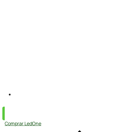
App que conecta con tu seguro
Comprar LedOne