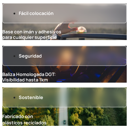
Fácil colocación
Base con imán y adhesivos
para cualquier superfície
Seguridad
Baliza Homologada DGT:
Visibilidad hasta 1km
Sostenible
Fabricado con
plásticos reciclados