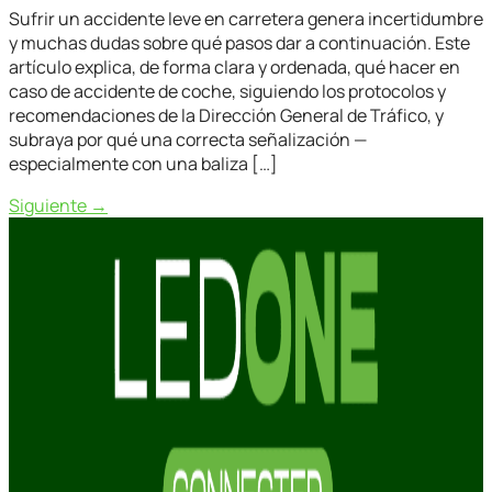
Sufrir un accidente leve en carretera genera incertidumbre
y muchas dudas sobre qué pasos dar a continuación. Este
artículo explica, de forma clara y ordenada, qué hacer en
caso de accidente de coche, siguiendo los protocolos y
recomendaciones de la Dirección General de Tráfico, y
subraya por qué una correcta señalización —
especialmente con una baliza […]
Siguiente
→