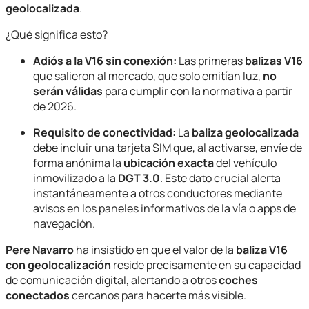
geolocalizada
.
¿Qué significa esto?
Adiós a la V16 sin conexión:
Las primeras
balizas V16
que salieron al mercado, que solo emitían luz,
no
serán válidas
para cumplir con la normativa a partir
de 2026.
Requisito de conectividad:
La
baliza geolocalizada
debe incluir una tarj
e
ta SIM que, al activarse, envíe de
forma anónima la
ubicación exacta
del vehículo
inmovilizado a la
DGT 3.0
. Este dato crucial alerta
instantáneamente a otros conductores mediante
avisos en los paneles informativos de la vía o apps de
navegación.
Pere Navarro
ha insistido en que el valor de la
baliza V16
con geolocalización
reside precisamente en su capacidad
de comunicación digital, alertando a otros
coches
conectados
cercanos para hacerte más visible.