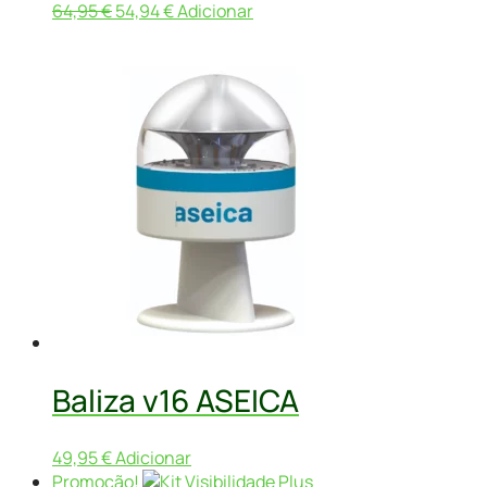
O
O
64,95
€
54,94
€
Adicionar
preço
preço
original
atual
era:
é:
64,95 €.
54,94 €.
Baliza v16 ASEICA
49,95
€
Adicionar
Promoção!