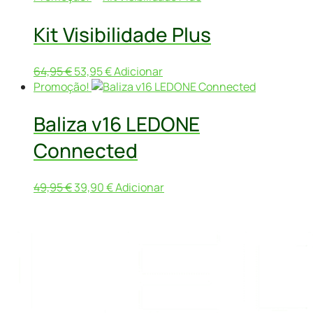
Kit Visibilidade Plus
O
O
64,95
€
53,95
€
Adicionar
preço
preço
Promoção!
original
atual
era:
é:
Baliza v16 LEDONE
64,95 €.
53,95 €.
Connected
O
O
49,95
€
39,90
€
Adicionar
preço
preço
original
atual
era:
é:
49,95 €.
39,90 €.