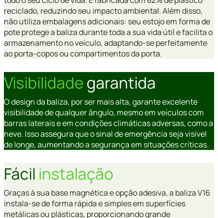
todo o seu ciclo de vida. É fabricada com 82% de plástico
reciclado, reduzindo seu impacto ambiental. Além disso,
não utiliza embalagens adicionais: seu estojo em forma de
pote protege a baliza durante toda a sua vida útil e facilita o
armazenamento no veículo, adaptando-se perfeitamente
ao porta-copos ou compartimentos da porta.
Visibilidade
garantida
O design da baliza, por ser mais alta, garante excelente
visibilidade de qualquer ângulo, mesmo em veículos com
barras laterais e em condições climáticas adversas, como a
neve. Isso assegura que o sinal de emergência seja visível
de longe, aumentando a segurança em situações críticas.
Fácil
instalação
Graças à sua base magnética e opção adesiva, a baliza V16
instala-se de forma rápida e simples em superfícies
metálicas ou plásticas, proporcionando grande