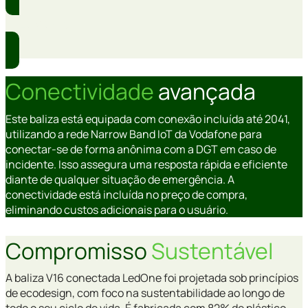
Eu quero!
Conectividade
avançada
Este baliza está equipada com conexão incluída até 2041,
utilizando a rede Narrow Band IoT da Vodafone para
conectar-se de forma anônima com a DGT em caso de
incidente. Isso assegura uma resposta rápida e eficiente
diante de qualquer situação de emergência. A
conectividade está incluída no preço de compra,
eliminando custos adicionais para o usuário.
Compromisso
Sustentável
A baliza V16 conectada LedOne foi projetada sob princípios
de ecodesign, com foco na sustentabilidade ao longo de