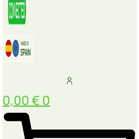
0,00
€
0