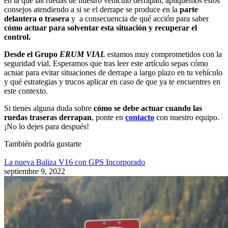
en la que las ruedas de nuestro vehículo derrapan, apliquemos estos
consejos atendiendo a si se el derrape se produce en la
parte
delantera o trasera
y a consecuencia de qué acción para saber
cómo actuar para solventar esta situación y recuperar el
control.
Desde el Grupo
ERUM VIAL
estamos muy comprometidos con la
seguridad vial. Esperamos que tras leer este artículo sepas cómo
actuar para evitar situaciones de derrape a largo plazo en tu vehículo
y qué estrategias y trucos aplicar en caso de que ya te encuentres en
este contexto.
Si tienes alguna duda sobre
cómo se debe actuar cuando las
ruedas traseras derrapan
, ponte en
contacto
con nuestro equipo.
¡No lo dejes para después!
También
podría gustarte
La nueva Baliza V16 con GPS Incorporado
septiembre 9, 2022