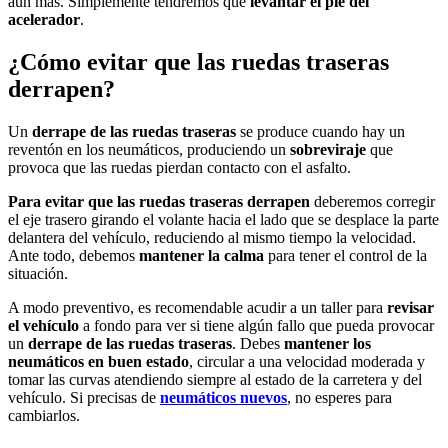
aún más. Simplemente tendremos que
levantar el pie del
acelerador
.
¿Cómo evitar que las ruedas traseras
derrapen?
Un
derrape de las ruedas traseras
se produce cuando hay un
reventón en los neumáticos, produciendo un
sobreviraje
que
provoca que las ruedas pierdan contacto con el asfalto.
Para evitar que las ruedas traseras derrapen
deberemos corregir
el eje trasero girando el volante hacia el lado que se desplace la parte
delantera del vehículo, reduciendo al mismo tiempo la velocidad.
Ante todo, debemos
mantener la calma
para tener el control de la
situación.
A modo preventivo, es recomendable acudir a un taller para
revisar
el vehículo
a fondo para ver si tiene algún fallo que pueda provocar
un
derrape de las ruedas traseras
. Debes
mantener los
neumáticos en buen estado
, circular a una velocidad moderada y
tomar las curvas atendiendo siempre al estado de la carretera y del
vehículo. Si precisas de
neumáticos
nuevos
, no esperes para
cambiarlos.