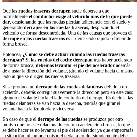
Que las
ruedas traseras derrapen
suele deberse a que
normalmente
el conductor exige al vehículo más de lo que puede
dar
, ocasionando que las ruedas pierdan adherencia con el suelo y
generando
derrapes en las ruedas traseras
, desplazando el
vehículo de forma descontrolada. Una de las causas que provoca e
l
derrape en las ruedas traseras
es ir demasiado rápido o frenar de
forma brusca.
Entonces,
¿Cómo se debe actuar cuando las ruedas traseras
derrapan?
Si
las ruedas del coche derrapan
tras haber acelerado
de forma brusca,
debemos levantar el pie del acelerador
además
de ajustar la dirección del volante, girando el volante hacia el mismo
lado al que se dirigen las ruedas traseras.
Si se produce un
derrape de las ruedas delanteras
debido a un
acelerón, deberás corregir suavemente la dirección pero en este caso
girando el volante hacia el lado contrario del derrape. Es decir, si las
ruedas delanteras se van hacia la derecha, tendrás que girar el
volante hacia la izquierda y viceversa.
En caso de que el
derrape de las ruedas
se produzca por otro
motivo que no esté relacionado con una aceleración brusca, lo que
se debe hacer es no levantar el pie del acelerador ya que empeorarás
la situación, ni tampoco pisar el pedal a fondo, simplemente debes