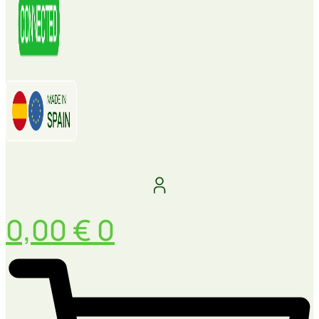
0,00
€
0