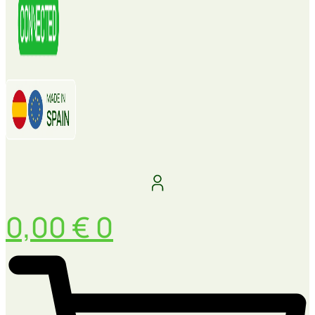
0,00
€
0