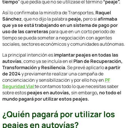
tiempo
” que pedía que no se utilizase el término
“peaje”.
Así lo confirmaba la ministra de Transportes,
Raquel
Sánchez
, que no dijo la palabra
peaje,
pero si
afirmaba
que ya se está trabajando en un sistema de pago por
uso de las carreteras
para que en un corto periodo de
tiempo se pueda someter a negociación con agentes
sociales, sectores económicos y comunidades autónomas.
La principal intención es
implantar peajes en todas las
autovías
, como ya se incluía en el
Plan de Recuperación,
Transformación y Resiliencia
. Se prevé aplicarlo
a partir
de 2024
y previamente realizar una campaña de
concienciación y sensibilización y por ello hoy en
PF
Seguridad Vial
te contamos todo lo que necesitas saber
sobre estos
peajes en autovías,
sin embargo
, no todo el
mundo pagará por utilizar estos peajes.
¿Quién pagará por utilizar los
peajes en autovías?