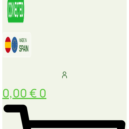
0,00
€
0