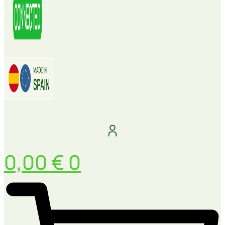
0,00
€
0