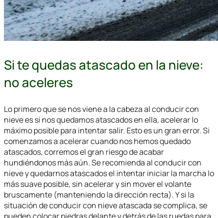
Si te quedas atascado en la nieve:
no aceleres
Lo primero que se nos viene a la cabeza al
conducir con
nieve
es si nos quedamos atascados en ella, acelerar lo
máximo posible para intentar salir. Esto es un gran error. Si
comenzamos a acelerar cuando nos hemos quedado
atascados, corremos el gran riesgo de acabar
hundiéndonos más aún. Se recomienda al
conducir con
nieve
y quedarnos atascados el intentar iniciar la marcha lo
más suave posible, sin acelerar y sin mover el volante
bruscamente (manteniendo la dirección recta). Y si la
situación de
conducir con nieve
atascada se complica, se
pueden colocar piedras delante y detrás de las ruedas para