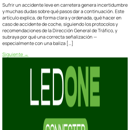
Sufrir un accidente leve en carretera genera incertidumbre
y muchas dudas sobre qué pasos dar a continuación. Este
artículo explica, de forma clara y ordenada, qué hacer en
caso de accidente de coche, siguiendo los protocolos y
recomendaciones de la Dirección General de Tráfico, y
subraya por qué una correcta señalización —
especialmente con una baliza […]
Siguiente
→